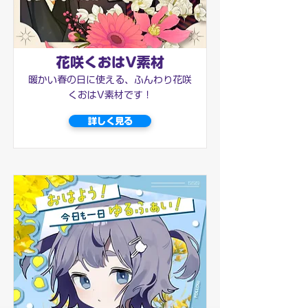
花咲くおはV素材
暖かい春の日に使える、ふんわり花咲
くおはV素材です！
詳しく見る