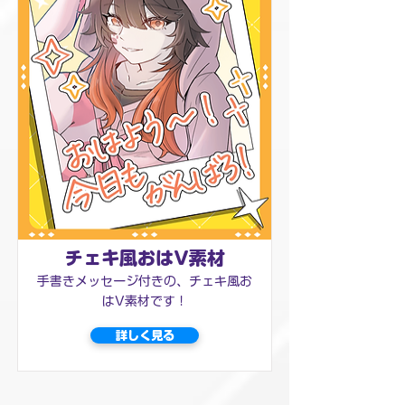
チェキ風おはV素材
手書きメッセージ付きの、チェキ風お
はV素材です！
詳しく見る