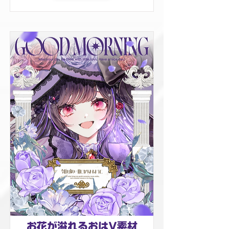
お花が溢れるおはV素材