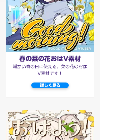
春の菜の花おはV素材
暖かい春の日に使える、菜の花のおは
V素材です！
詳しく見る