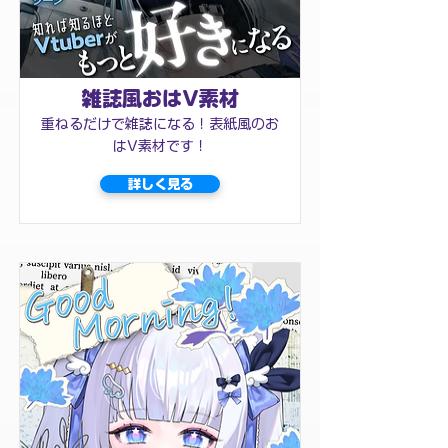
雑誌風おはV素材
重ねるだけで雑誌になる！表紙風のお
はV素材です！
詳しく見る