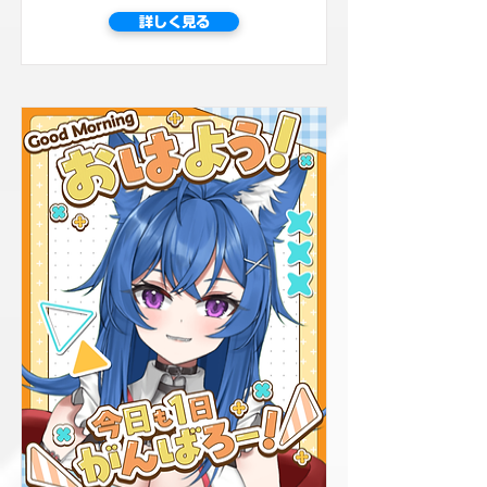
詳しく見る