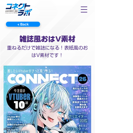
< Back
雑誌風おはV素材
重ねるだけで雑誌になる！表紙風のお
はV素材です！