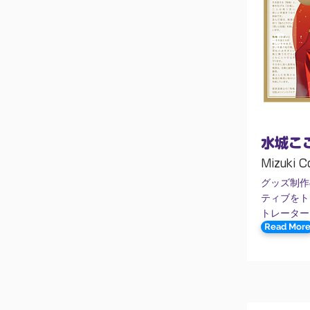
水城こ
Mizuki C
グッズ制作
ティブをト
トレーター
Read Mor