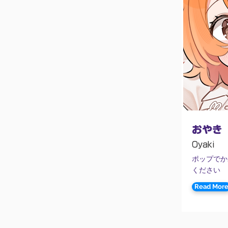
おやき
Oyaki
ポップでか
ください
Read Mor