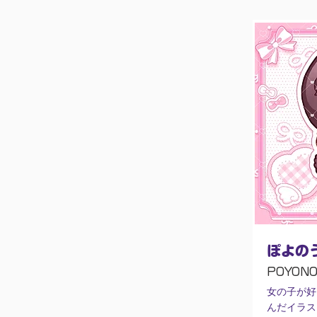
ぽよの
POYONO
女の子が好
んだイラス