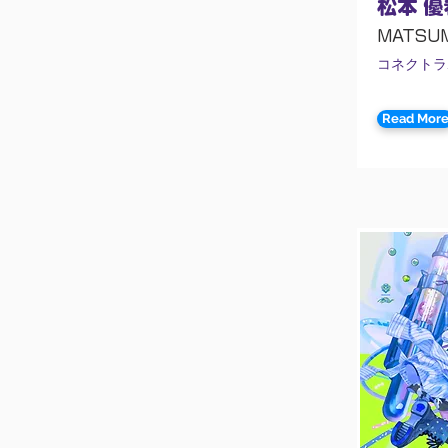
松本 優
MATSUM
コネクトラ
Read Mor