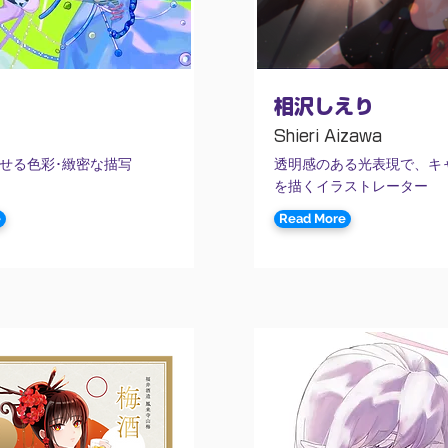
相沢しえり
Shieri Aizawa
せる色彩･緻密な描写
透明感のある光表現で、キ
を描くイラストレーター
e
Read More