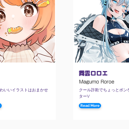
舞雲ロロエ
Magumo Roroe
わいいイラストはおまかせ
クール詐欺でちょっとポン
ターV
e
Read More