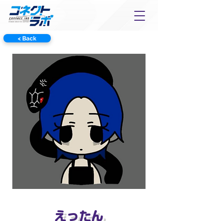
< Back
えったん