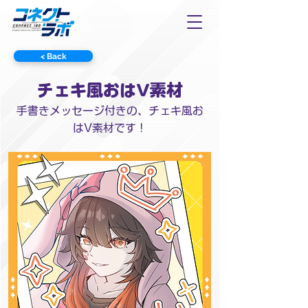
< Back
チェキ風おはV素材
手書きメッセージ付きの、チェキ風お
はV素材です！