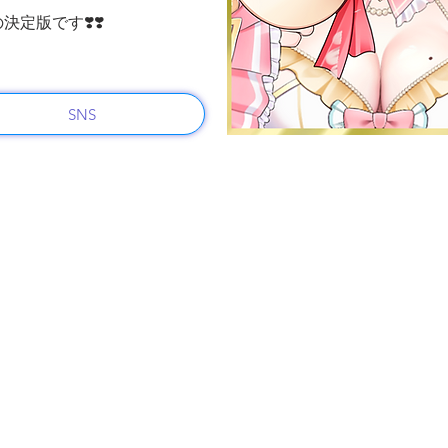
定版です❣️❣️
SNS