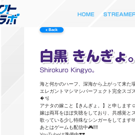
HOME
STREAME
< Back
白黒 きんぎょ
Shirokuro Kingyo｡
海と何かのハーフ、深海から上がって来た場
エレガントマシマシパーフェクト完全スゴス
🐠🫧
‪アナタの嫁こと【きんぎょ。】と申します☺️
嫁は両耳をほぼ失聴をしており、共感覚と
歌っている少し特殊なシンガーをしてます🫶
あとはゲームも配信中🎮‼️‼️
YouTubeは準備中❣️❣️