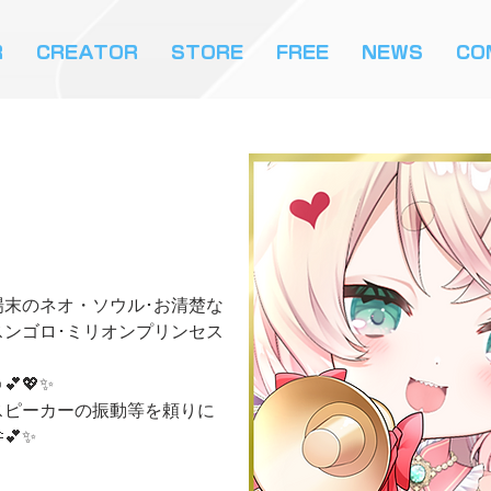
R
CREATOR
STORE
FREE
NEWS
CO
。
末のネオ・ソウル･お清楚な
ンゴロ･ミリオンプリンセス
💖✨
スピーカーの振動等を頼りに
💕✨