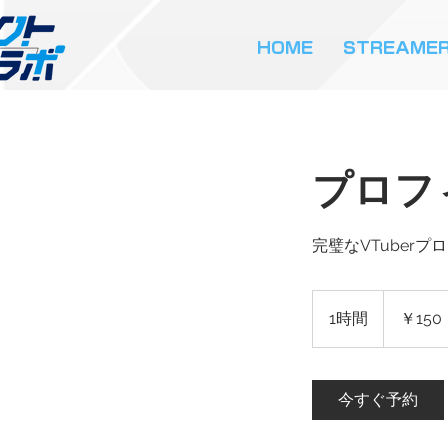
HOME
STREAME
プロフ
完璧なVTuber
150
円
1時間
1
￥150
時
今すぐ予約