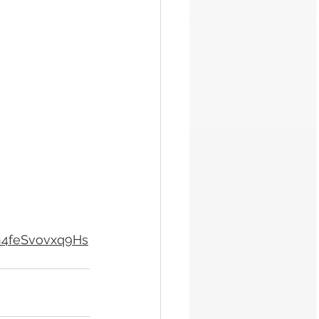
n4feSvovxq9Hs