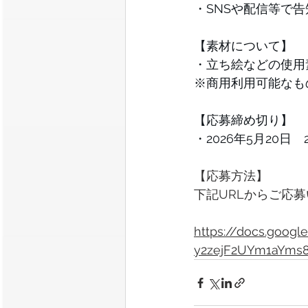
・SNSや配信等で
【素材について】
・立ち絵などの使用
※商用利用可能なも
【応募締め切り】
・2026年5月20日　
【応募方法】
下記URLからご応
https://docs.goo
y2zejF2UYm1aYms8