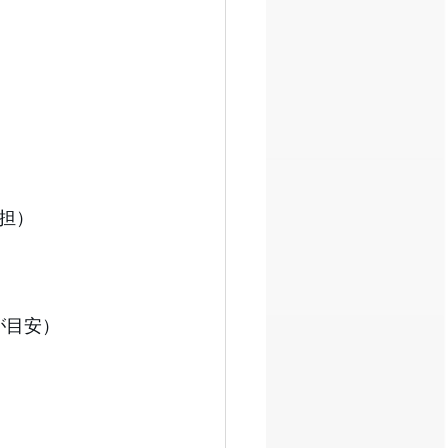
担）
が目安）