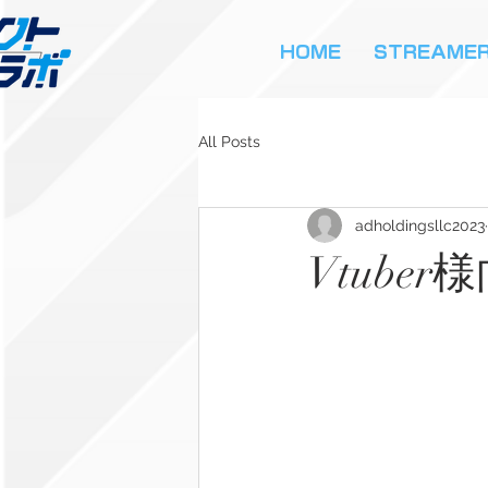
HOME
STREAME
All Posts
adholdingsllc2023
Vtub